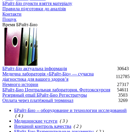
БРайт-Біо пункти взяття матеріалу
Правила підготовки до аналізів
Контакти
Пошук
Время БРайт-Био
БРайт-Біо актуальна інформація
30643
Медична лабораторія «БРайт-Біо» — сучасна
112785
діагностика для вашого здоров’я
Немного истории
27317
БРайт-Био Центральная лаборатория. Фотоэкскурсия
54611
Резервный email БРайт-Био Регистратуры
3503
Оплата через платёжный терминал
3269
БРайт-Био -- оборудование и технологии исследований
( 4 )
Медицинские услуги
( 3 )
Внешний контроль качества
( 2 )
БРайт-Био Разрешительные документы
( 2 )