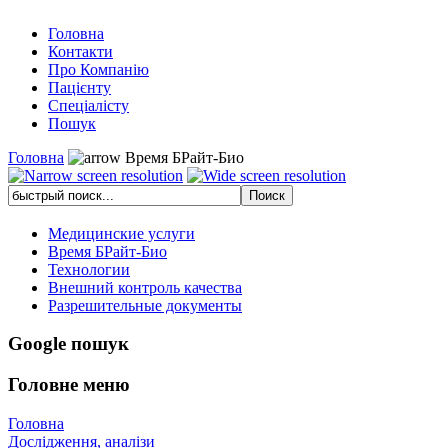
Головна
Контакти
Про Компанію
Пацієнту
Спеціалісту
Пошук
Головна
Время БРайт-Био
Медицинские услуги
Время БРайт-Био
Технологии
Внешний контроль качества
Разрешительные документы
Google пошук
Головне меню
Головна
Дослідження, аналізи