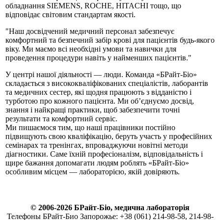
обладнання SIEMENS, ROCHE, HITACHI тощо, що
відповідає світовим стандартам якості.
"Наш досвідчений медичний персонал забезпечує
комфортний та безпечний забір крові для пацієнтів будь-якого
віку. Ми маємо всі необхідні умови та навички для
проведення процедури навіть у найменших пацієнтів."
У центрі нашої діяльності — люди. Команда «БРайт-Біо»
складається з висококваліфікованих спеціалістів, лаборантів
та медичних сестер, які щодня працюють з відданістю і
турботою про кожного пацієнта. Ми об’єднуємо досвід,
знання і найкращі практики, щоб забезпечити точні
результати та комфортний сервіс.
Ми пишаємося тим, що наші працівники постійно
підвищують свою кваліфікацію, беруть участь у професійних
семінарах та тренінгах, впроваджуючи новітні методи
діагностики. Саме їхній професіоналізм, відповідальність і
щире бажання допомагати людям роблять «БРайт-Біо»
особливим місцем — лабораторією, якій довіряють.
© 2006-2026 БРайт-Біо, медична лабораторія
Телефоны БРайт-Био Запорожье: +38 (061) 214-98-58, 214-98-