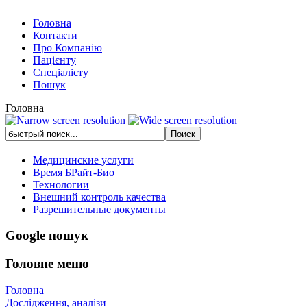
Головна
Контакти
Про Компанію
Пацієнту
Спеціалісту
Пошук
Головна
Медицинские услуги
Время БРайт-Био
Технологии
Внешний контроль качества
Разрешительные документы
Google пошук
Головне меню
Головна
Дослідження, аналізи