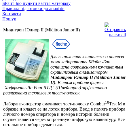
БРайт-Біо пункти взяття матеріалу
Правила підготовки до аналізів
Контакти
Пошук
Мидитрон Юниор II (Miditron Junior II)
Для выполнения клинического анализа
мочи лаборатория БРайт-Био
оснащена современным компактным
скрининговым анализатором
Мидитрон Юниор II (Miditron Junior
II)
. В этом приборе фирмы
´Хоффманн-Ла Рош ЛТД.´ (Швейцария) эффективно
реализована технология тест-полосок.
10
Лаборант-оператор смачивает тест-полоску Combur
Test M в
образце и кладет ее на лоток прибора. Ввод в память прибора
личного номера оператора и номера истории болезни
осуществляется через встроенную цифровую клавиатуру. Все
остальное прибор сделает сам.