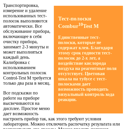
Транспортировка,
измерение и удаление
использованных тест-
Тест-полоски
полосок выполняются
10
Combur
Test M
автоматически. Все
обслуживание прибора,
включающее в себя
Единственные тест-
очистку прибора,
полоски, которые не
занимает 2-3 минуты и
содержат клея. Благодаря
может выполняться
этому срок годности тест-
каждый день.
полосок до 2-х лет, а
Калибровка с
воздействие кислорода
использованием
воздуха на реагентные поля
контрольных полосок
отсутствует. Цветовая
Control-Test M требуется
шкала на тубусе с тест-
только два раза в месяц.
полосками дает
возможность проводить
Все подсказки по
визуальный контроль хода
работе на приборе
реакции.
высвечиваются на
дисплее. Простое меню
дает возможность
настроить прибор так, как этого требуют условия
лаборатории. Можно отключить распечатку результата или