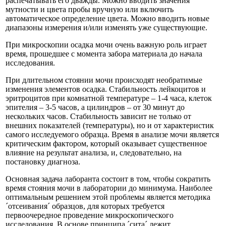
распечатывать его дважды. Можно вводить значения
мутности и цвета пробы вручную или включить
автоматическое определение цвета. Можно вводить новые
диапазоны измерения и/или изменять уже существующие.
При микроскопии осадка мочи очень важную роль играет
время, прошедшее с момента забора материала до начала
исследования.
При длительном стоянии мочи происходят необратимые
изменения элементов осадка. Стабильность лейкоцитов и
эритроцитов при комнатной температуре – 1-4 часа, клеток
эпителия – 3-5 часов, а цилиндров – от 30 минут до
нескольких часов. Стабильность зависит не только от
внешних показателей (температуры), но и от характеристик
самого исследуемого образца. Время в анализе мочи является
критическим фактором, который оказывает существенное
влияние на результат анализа, и, следовательно, на
постановку диагноза.
Основная задача лаборанта состоит в том, чтобы сократить
время стояния мочи в лаборатории до минимума. Наиболее
оптимальным решением этой проблемы является методика
´отсеивания´ образцов, для которых требуется
первоочередное проведение микроскопического
исследования. В основе принципа ´сита´ лежит