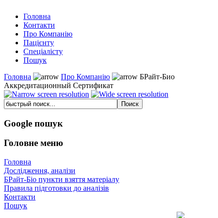
Головна
Контакти
Про Компанію
Пацієнту
Спеціалісту
Пошук
Головна
Про Компанію
БРайт-Био
Аккредитационный Сертификат
Google пошук
Головне меню
Головна
Дослідження, аналізи
БРайт-Біо пункти взяття матеріалу
Правила підготовки до аналізів
Контакти
Пошук