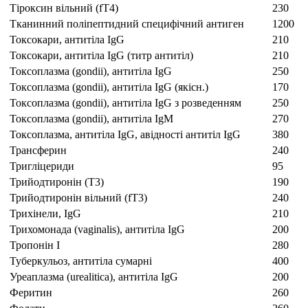
Тіроксин вільний (fТ4)
230
Тканинний поліпептидний специфічний антиген
1200
Токсокари, антитіла IgG
210
Токсокари, антитіла IgG (титр антитіл)
210
Токсоплазма (gondii), антитіла IgG
250
Токсоплазма (gondii), антитіла IgG (якісн.)
170
Токсоплазма (gondii), антитіла IgG з розведенням
250
Токсоплазма (gondii), антитіла IgM
270
Токсоплазма, антитіла IgG, авідності антитіл IgG
380
Трансферин
240
Тригліцериди
95
Трийодтиронін (Т3)
190
Трийодтиронін вільний (fТ3)
240
Трихінели, IgG
210
Трихомонада (vaginalis), антитіла IgG
200
Тропонін I
280
Туберкульоз, антитіла сумарні
400
Уреаплазма (urealitica), антитіла IgG
200
Феритин
260