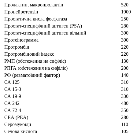
Пролактин, макропролактін
520
Пронейротензін
1900
Простатична кисла фосфатаза
250
Простат-специфічний антиген (PSA)
280
Простат-специфічний антиген вільний
300
Протеінограмма
300
Протромбін
220
Протромбіновий індекс
220
РМП (обстеження на сифіліс)
130
РПГА (обстеження на сифіліс)
200
РФ (ревматоїдний фактор)
140
СА 125
310
СА 15-3
310
СА 19-9
330
СА 242
480
СА 72-4
350
СЕА (РЕА)
280
Серомукоїди
110
Сечова кислота
105