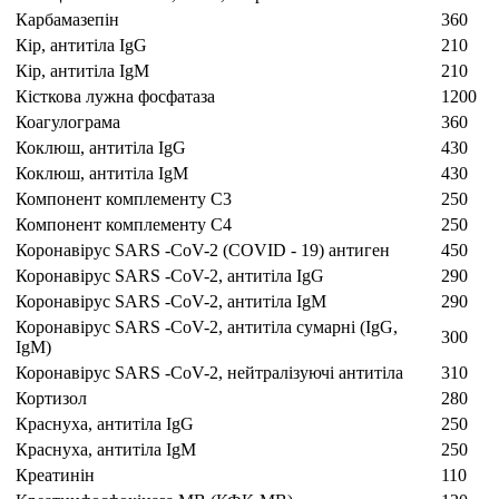
Карбамазепін
360
Кір, антитіла IgG
210
Кір, антитіла IgM
210
Кісткова лужна фосфатаза
1200
Коагулограма
360
Коклюш, антитіла IgG
430
Коклюш, антитіла IgM
430
Компонент комплементу С3
250
Компонент комплементу С4
250
Коронавірус SARS -CoV-2 (COVID - 19) антиген
450
Коронавірус SARS -CoV-2, антитіла IgG
290
Коронавірус SARS -CoV-2, антитіла IgМ
290
Коронавірус SARS -CoV-2, антитіла сумарні (IgG,
300
IgM)
Коронавірус SARS -CoV-2, нейтралізуючі антитіла
310
Кортизол
280
Краснуха, антитіла IgG
250
Краснуха, антитіла IgM
250
Креатинін
110