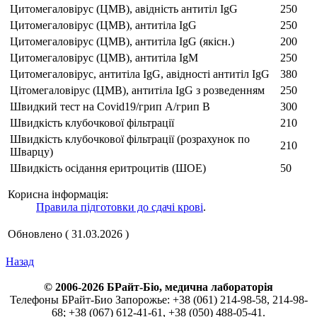
Цитомегаловірус (ЦМВ), авідність антитіл IgG
250
Цитомегаловірус (ЦМВ), антитіла IgG
250
Цитомегаловірус (ЦМВ), антитіла IgG (якісн.)
200
Цитомегаловірус (ЦМВ), антитіла IgM
250
Цитомегаловірус, антитіла IgG, авідності антитіл IgG
380
Цітомегаловірус (ЦМВ), антитіла IgG з розведенням
250
Швидкий тест на Covid19/грип А/грип В
300
Швидкість клубочкової фільтрації
210
Швидкість клубочкової фільтрації (розрахунок по
210
Шварцу)
Швидкість осідання еритроцитів (ШОЕ)
50
Корисна інформація:
Правила підготовки до сдачі крові
.
Обновлено ( 31.03.2026 )
Назад
© 2006-2026 БРайт-Біо, медична лабораторія
Телефоны БРайт-Био Запорожье: +38 (061) 214-98-58, 214-98-
68; +38 (067) 612-41-61, +38 (050) 488-05-41.