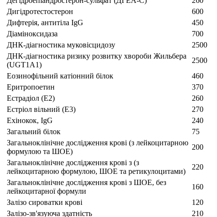
Дегідроепіандростерон-сульфат (ДГЕА-С)
260
Дигідротестостерон
600
Дифтерія, антитіла IgG
450
Діаміноксидаза
700
ДНК-діагностика муковісцидозу
2500
ДНК-діагностика ризику розвитку хвороби Жильбера
2500
(UGT1A1)
Еозинофільний катіонний білок
460
Еритропоетин
370
Естрадіол (Е2)
260
Естріол вільний (Е3)
270
Ехінокок, IgG
240
Загальний білок
75
Загальноклінічне дослідження крові (з лейкоцитарною
200
формулою та ШОЕ)
Загальноклінічне дослідження крові з (з
220
лейкоцитарною формулою, ШОЕ та ретикулоцитами)
Загальноклінічне дослідження крові з ШОЕ, без
160
лейкоцитарної формули
Залізо сироватки крові
120
Залізо-зв'язуюча здатність
210