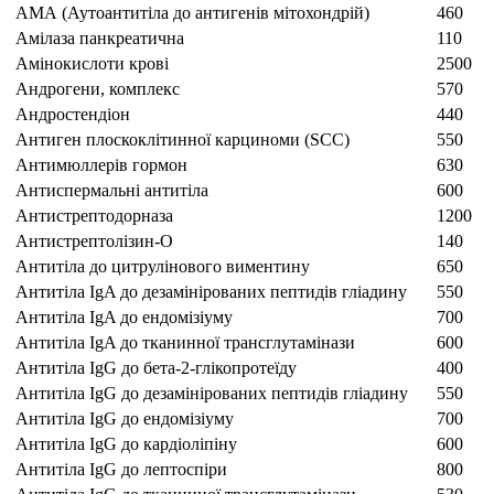
АМА (Аутоантитіла до антигенів мітохондрій)
460
Амілаза панкреатична
110
Амінокислоти крові
2500
Андрогени, комплекс
570
Андростендіон
440
Антиген плоскоклітинної карциноми (SCC)
550
Антимюллерів гормон
630
Антиспермальні антитіла
600
Антистрептодорназа
1200
Антистрептолізин-О
140
Антитіла до цитрулінового виментину
650
Антитіла IgA до дезамінірованих пептидів гліадину
550
Антитіла IgA до ендомізіуму
700
Антитіла IgA до тканинної трансглутамінази
600
Антитіла IgG до бета-2-глікопротеїду
400
Антитіла IgG до дезамінірованих пептидів гліадину
550
Антитіла IgG до ендомізіуму
700
Антитіла IgG до кардіоліпіну
600
Антитіла IgG до лептоспіри
800