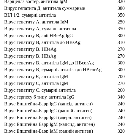
Варіцелла зостер, антитіла IgM
320
Вирус гепатита Д, антитела суммарные
380
ВІЛ 1/2, сумарні антитіла
350
Вірус гепатиту А, антитіла IgM
250
Вірус гепатиту А, сумарні антитіла
350
Вірус гепатиту В, anti HBeAg IgG
300
Вірус гепатиту В, aнтитіла до HBsAg
310
Вірус гепатиту В, HBeAg
270
Вірус гепатиту В, HBsAg
270
Вірус гепатиту В, антитіла IgM до HBсorAg
300
Вірус гепатиту В, сумарні aнтитіла до HBсorAg
300
Вірус гепатиту Є, антитіла IgM
700
Вірус гепатиту С, антитіла IgM
270
Вірус гепатиту С, сумарні антитіла
260
Вірус герпесу 6 типу, антитіла IgG
340
Вірус Епштейна-Барр IgG (капсід. антиген)
240
Вірус Епштейна-Барр IgG (ранній антиген)
240
Вірус Епштейна-Барр IgG (ядерн. антиген)
240
Вірус Епштейна-Барр IgM (капсид. антиген)
240
Вірус Епштейна-Барр IgM (ранній антиген)
320