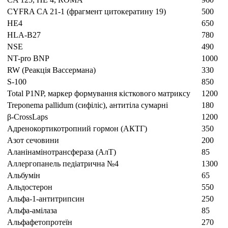
CYFRA CA 21-1 (фрагмент цитокератину 19)
500
HE4
650
HLA-B27
780
NSE
490
NT-pro BNP
1000
RW (Реакція Вассермана)
330
S-100
850
Total P1NP, маркер формування кісткового матриксу
1200
Treponema pallidum (сифіліс), антитіла сумарні
180
β-CrossLaps
1200
Адренокортикотропний гормон (АКТГ)
350
Азот сечовини
200
Аланінамінотрансфераза (АлТ)
85
Аллергопанель педіатрична №4
1300
Альбумін
65
Альдостерон
550
Альфа-1-антитрипсин
250
Альфа-амілаза
85
Альфафетопротеїн
270