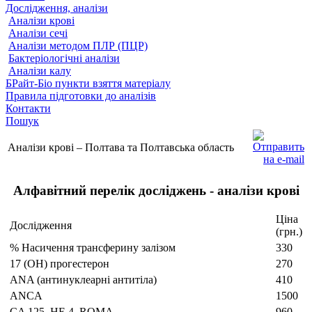
Дослідження, аналізи
Аналізи крові
Аналізи сечі
Аналізи методом ПЛР (ПЦР)
Бактеріологічні аналізи
Аналізи калу
БРайт-Біо пункти взяття матеріалу
Правила підготовки до аналізів
Контакти
Пошук
Аналізи крові – Полтава та Полтавська область
Алфавітний перелік досліджень - аналізи крові
Ціна
Дослідження
(грн.)
% Насичення трансферину залізом
330
17 (ОН) прогестерон
270
ANA (антинуклеарні антитіла)
410
ANCA
1500
CA 125, HE 4, ROMA
960