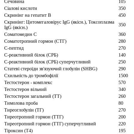
Сечовина
105
Сіалові кислоти
350
Скринінг на гепатит В
450
Скринінг: Цитомегаловірус IgG (якісн.), Токсоплазма
350
IgG (якісн.)
Соматомедин C
360
Соматотропний гормон (СТГ)
280
С-пептид
270
С-реактивний білок (СРБ)
140
С-реактивний білок (СРБ) суперчутливий
250
Статеві стероїди зв'язуючий глобулін (SHBG)
290
Схильність до тромбофілії
1500
Тестостерон - комплекс
570
Тестостерон вільний
340
Тестостерон загальний (ТТ)
260
Тимолова проба
80
Тиреоглобулін (ТГ)
270
Тиреотропний гормон (ТТГ)
200
Тиреотропний гормон (ТТГ) суперчутливий
220
Тіроксин (Т4)
195