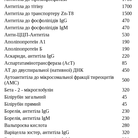
Антитіла до тітіну
1700
Антитіла до транспортеру Zn-T8
1500
Антитіла до фосфоліпідів IgG
470
Антитіла до фосфоліпідів IgM
470
Анти-ЦЦП-Антитіла
530
Аполіпопротеїн А1
190
Аполіпопротеїн Б
190
Аскариди, антитіла IgG
220
Аспартатамінотрансфераза (АсТ)
85
АТ до двуспиральної (нативної) ДНК
450
Аутоантитіла до мікросомальної фракції тиреоцитів
500
(АМС)
Бета - 2 - мікроглобулін
320
Білірубін загальний
45
Білірубін прямий
45
Борелія, антитіла IgG
230
Борелія, антитіла IgM
230
Вальпроєва кислота
280
Варіцелла зостер, антитіла IgG
320