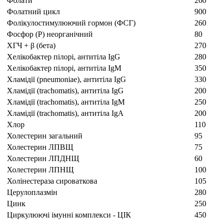
Фолати
260
Фолатний цикл
900
Фолікулостимулюючий гормон (ФСГ)
260
Фосфор (P) неорганічний
80
ХГЧ + β (бета)
270
Хелікобактер пілорі, антитіла IgG
280
Хелікобактер пілорі, антитіла IgM
350
Хламідії (pneumoniae), антитіла IgG
330
Хламідії (traсhomatis), антитіла IgG
200
Хламідії (traсhomatis), антитіла IgM
250
Хламідії (traсhomatis), антитіла IgА
200
Хлор
110
Холестерин загальний
95
Холестерин ЛПВЩ
75
Холестерин ЛПДНЩ
60
Холестерин ЛПНЩ
100
Холінестераза сироваткова
105
Церулоплазмін
280
Цинк
250
Циркулюючі імунні комплекси - ЦІК
450