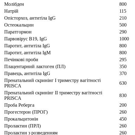
Молібден
800
Натрій
115
Опісторхоз, антитіла IgG
210
Остеокальцин
500
Паратгормон
290
Парвовірус B19, IgG
1000
Паротит, антитіла IgG
800
Паротит, антитіла IgM
800
Печінкові проби
295
Плацентарний лактоген (ПЛ)
350
Правець, антитіла IgG
370
Пренатальний скринінг I триместру вагітності
630
PRISCA
Пренатальний скринінг II триместру вагітності
830
PRISCA
Проба Реберга
200
Прогестерон (ПРОГ)
260
Прокальцитонін
450
Пролактин (ПРЛ)
260
Пролактин з розведенням
260