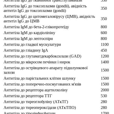
Антитіла IgG до тканинної трансглутамінази
530
Антитіла IgG до токсоплазми (gondii), авідність
350
антитіл IgG до токсоплазми (gondii)
Антитіла IgG до цитомегаловірусу (ЦМВ), авідність
350
антитіл IgG до ЦМВ
Антитіла IgM до бета-2-глікопротеїду
800
Антитіла IgM до кардіоліпіну
600
Антитіла IgМ до лептоспіри
800
Антитіла до гладкої мускулатури
1100
Антитіла до гліадину IgA
450
Антитіла до глутаматдекарбоксилази (GAD)
1200
Антитіла до мікросом печінки і нирок
1400
Антитіла до острівцевого апарату підшлункової
1500
залози
Антитіла до парієтальних клітин шлунку
1500
Антитіла до поперечно-посмугованих м'язів
1500
Антитіла до рецептора ацетилхоліну
2000
Антитіла до рецептора ТТГ
530
Антитіла до тиреоглобуліну (АТкТГ)
280
Антитіла до тиреопероксідази (АТкТПО)
280
Антитіла до тірозінфосфатази
1700