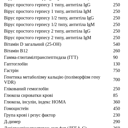
Вірус простого герпесу 1 типу, антитіла IgG
250
Вірус простого герпесу 1 типу, антитіла IgМ
250
Вірус простого герпесу 1/2 типу, антитіла IgG
250
Вірус простого герпесу 1/2 типу, антитіла IgM
250
Вірус простого герпесу 2 типу, антитіла IgG
250
Вірус простого герпесу 2 типу, антитіла IgМ
250
Вітамін D загальний (25-ОН)
540
Вітамін В12
260
Гамма-глютамілтранспептидаза (ГГТ)
90
Гаптоглобін
130
Гастрін
750
Генетика метаболізму кальцію (поліморфізм гену
700
VDR)
Глікований гемоглобін
250
Глюкоза сироватки крові
85
Глюкоза, інсулін, індекс HOMA
360
Гомоцистеїн
450
Група крові і резус фактор
230
Д-димер
290