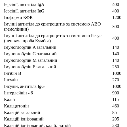
Іерсінії, антитіла IgA
400
Іерсінії, антитіла IgG
400
Ізоформи КФК
1200
Імунні антитіла до еритроцитів за системою АВО
300
(гемолізини)
Імунні антитіла до еритроцитів за системою Резус
400
(непряма проба Кумбса)
Імуноглобулін A загальний
140
Імуноглобулін G загальний
140
Імуноглобулін M загальний
140
Імуноглобулін Е загальний
250
Інгібін В
1000
Інсулін
270
Інсулін, антитіла IgG
1000
Інтерлейкін - 6
900
Калій
115
Кальцитонін
460
Кальцій загальний
85
Кальцій іонізований
205
Кальцій іонізований, калій, натрій
230