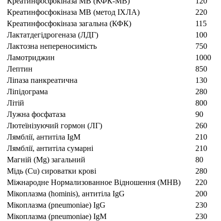
Креатинфосфокіназа MB (КФК-MB)
120
Креатинфосфокіназа MB (метод ІХЛА)
220
Креатинфосфокіназа загальна (КФК)
115
Лактатдегідрогеназа (ЛДГ)
100
Лактозна непереносимість
750
Ламотриджин
1000
Лептин
850
Ліпаза панкреатична
130
Ліпідограма
280
Літій
800
Лужна фосфатаза
90
Лютеїнізуючий гормон (ЛГ)
260
Лямблії, антитіла IgM
210
Лямблії, антитіла сумарні
210
Магній (Mg) загальний
80
Мідь (Cu) сироватки крові
280
Міжнародне Нормализованное Відношення (МНВ)
220
Мікоплазма (hominis), антитіла IgG
200
Мікоплазма (pneumoniae) IgG
230
Мікоплазма (pneumoniae) IgM
230