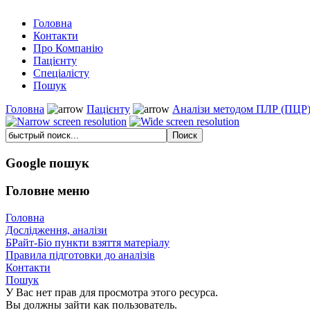
Головна
Контакти
Про Компанію
Пацієнту
Спеціалісту
Пошук
Головна
Пацієнту
Аналізи методом ПЛР (ПЦР
Google пошук
Головне меню
Головна
Дослідження, аналізи
БРайт-Біо пункти взяття матеріалу
Правила підготовки до аналізів
Контакти
Пошук
У Вас нет прав для просмотра этого ресурса.
Вы должны зайти как пользователь.