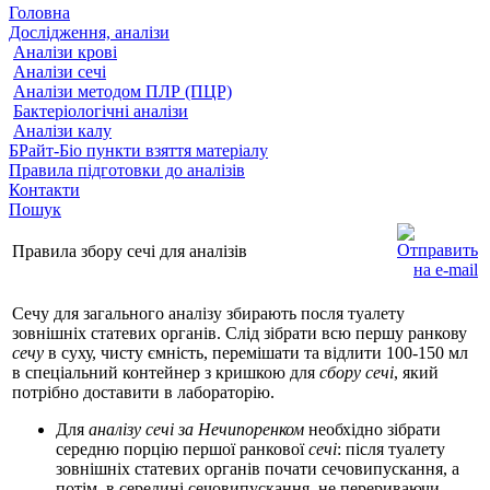
Головна
Дослідження, аналізи
Аналізи крові
Аналізи сечі
Аналізи методом ПЛР (ПЦР)
Бактеріологічні аналізи
Аналізи калу
БРайт-Біо пункти взяття матеріалу
Правила підготовки до аналізів
Контакти
Пошук
Правила збору сечі для аналізів
Сечу для загального аналізу збирають посля туалету
зовнішніх статевих органів. Слід зібрати всю першу ранкову
сечу
в суху, чисту ємність, перемішати та відлити 100-150 мл
в спеціальний контейнер з кришкою для
сбору сечі
, який
потрібно доставити в лабораторію.
Для
аналізу сечі за Нечипоренком
необхідно зібрати
середню порцію першої ранкової
сечі
: після туалету
зовнішніх статевих органів почати сечовипускання, а
потім, в середині сечовипускання, не перериваючи