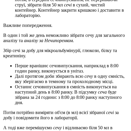
струї, зібрати біля 50 мл
сечі
в сухий, чистий
контейнер. Контейнер закрити кришкою і доставити в
лабораторію.
Важливе попередження.
В один і той же день неможливо зібрати сечу для загального
аналізу та
аналізу за Нечипоренком.
Збір сечі за добу для мікроальбумінурії, глюкози, білку та
креатиніну.
Перше вранішнє сечовипускання, наприклад в 8:00
годин ранку, виконується в унітаз.
Далі протягом доби збирають всю
сечу
в одну ємність,
яку зберігаємо в темному та прохолодному місці.
Останнє сечовипускання в ємність виконується на
наступний день в 8:00 ранку. В підсумку
сеча
буде
зібрана за 24 години: з 8:00 до 8:00 ранку наступного
дня.
Потім потрібно виміряти об'єм (в мл) всієї зібраної
сечі
за
добу і повідомити його в лабораторії.
А тоді вже перемішуємо
сечу
і відливаємо біля 50 мл в