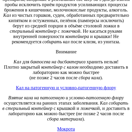
пробы исключить приём продуктов усиливающих процессы
брожения в кишечнике, молочнокислые продукты, алкоголь.
Кал
из чистых горшков, суден, обработанных предварительно
кипятком и остуженных, пелёнок (памперсы исключить)
берут из средней порции в объёме столовой ложки в
стерильный контейнер
с ложечкой. Не касаться руками
внутренней поверхности
контейнера
и крышки! Не
рекомендуется
собирать
кал
после клизм, из унитаза.
Внимание
Кал
для
бакпосева на дисбактериоз
хранить нельзя!
Плотно закрытый
контейнер с калом
необходимо доставить в
лабораторию как можно быстрее
(не позже 2 часов после
сбора кала
).
Кал на патогенную и условно-патогенную флору
Взятие кала на патогенную и условно-патогенную флору
осуществляется на ранних этапах заболевания.
Кал собирать
в стерильный контейнер
с крышкой и ложечкой, и доставить в
лабораторию как можно быстрее (не позже 2 часов после
сбора материала
).
Мокрота