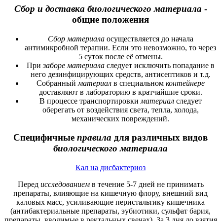
Сбор и доставка биологического материала
-
общие положения
Сбор материала
осуществляется до начала
антимикробной терапии. Если это невозможно, то через
5 суток после её отмены.
При
заборе материала
следует исключить попадание в
него дезинфицирующих средств, антисептиков и т.д.
Собранный
материал
в специальном
контейнере
доставляют в лабораторию в кратчайшие сроки.
В процессе транспортировки
материал
следует
оберегать от воздействия света, тепла, холода,
механических повреждений.
Специфичные
правила
для различных видов
биологического материала
Кал на дисбактериоз
Перед
исследованием
в течение 5-7 дней не принимать
препараты, влияющие на кишечную флору, внешний вид
каловых масс, усиливающие перистальтику кишечника
(антибактериальные препараты, эубиотики, сульфат бария,
препараты, вводимые в ректальных свечах). За 3 дня до взятия