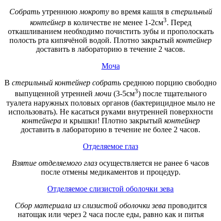
Собрать
утреннюю
мокроту
во время кашля в
стерильный
3
контейнер
в количестве не менее 1-2см
. Перед
откашливанием необходимо почистить зубы и прополоскать
полость рта кипячёной водой. Плотно закрытый
контейнер
доставить в лабораторию в течение 2 часов.
Моча
В
стерильный контейнер собрать
среднюю порцию свободно
3
выпущенной утренней
мочи
(3-5см
) после тщательного
туалета наружных половых органов (бактерицидное мыло не
использовать). Не касаться руками внутренней поверхности
контейнера
и крышки! Плотно закрытый
контейнер
доставить в лабораторию в течение не более 2 часов.
Отделяемое глаз
Взятие отделяемого глаз
осуществляется не ранее 6 часов
после отмены медикаментов и процедур.
Отделяемое слизистой оболочки зева
Сбор материала из слизистой оболочки зева
проводится
натощак или через 2 часа после еды, равно как и питья