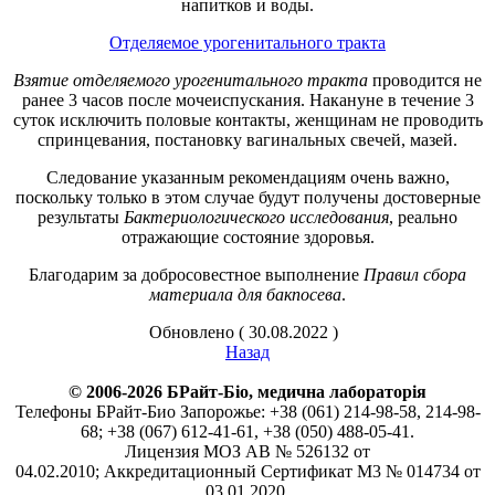
напитков и воды.
Отделяемое урогенитального тракта
Взятие отделяемого урогенитального тракта
проводится не
ранее 3 часов после мочеиспускания. Накануне в течение 3
суток исключить половые контакты, женщинам не проводить
спринцевания, постановку вагинальных свечей, мазей.
Следование указанным рекомендациям очень важно,
поскольку только в этом случае будут получены достоверные
результаты
Бактериологического исследования
, реально
отражающие состояние здоровья.
Благодарим за добросовестное выполнение
Правил сбора
материала для бакпосева
.
Обновлено ( 30.08.2022 )
Назад
© 2006-2026 БРайт-Біо, медична лабораторія
Телефоны БРайт-Био Запорожье: +38 (061) 214-98-58, 214-98-
68; +38 (067) 612-41-61, +38 (050) 488-05-41.
Лицензия МОЗ АВ № 526132 от
04.02.2010; Аккредитационный Сертификат М3 № 014734 от
03.01.2020.