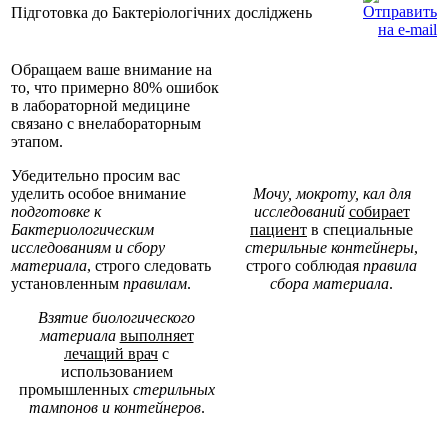
Підготовка до Бактеріологічних досліджень
Обращаем ваше внимание на
то, что примерно 80% ошибок
в лабораторной медицине
связано с внелабораторным
этапом.
Убедительно просим вас
уделить особое внимание
Мочу, мокроту, кал для
подготовке к
исследований
собирает
Бактериологическим
пациент
в специальные
исследованиям и сбору
стерильные контейнеры
,
материала
, строго следовать
строго соблюдая
правила
установленным
правилам
.
сбора материала
.
Взятие
биологического
материала
выполняет
лечащий врач
с
использованием
промышленных
стерильных
тампонов и контейнеров
.