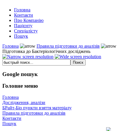
Головна
Контакти
Про Компанію
Пацієнту
Спеціалісту
Пошук
Головна
Правила підготовки до аналізів
Підготовка до Бактеріологічних досліджень
Google пошук
Головне меню
Головна
Дослідження, аналізи
БРайт-Біо пункти взяття матеріалу
Правила підготовки до аналізів
Контакти
Пошук