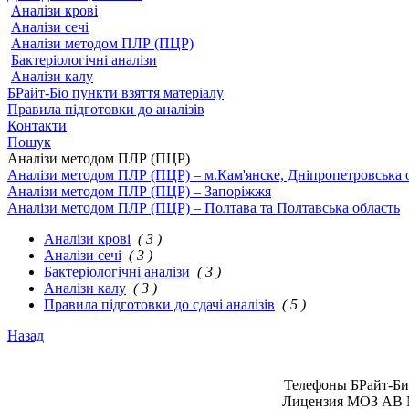
Аналізи крові
Аналізи сечі
Аналізи методом ПЛР (ПЦР)
Бактеріологічні аналізи
Аналізи калу
БРайт-Біо пункти взяття матеріалу
Правила підготовки до аналізів
Контакти
Пошук
Аналізи методом ПЛР (ПЦР)
Аналізи методом ПЛР (ПЦР) – м.Кам'янске, Дніпропетровська 
Аналізи методом ПЛР (ПЦР) – Запоріжжя
Аналізи методом ПЛР (ПЦР) – Полтава та Полтавська область
Аналізи крові
( 3 )
Аналізи сечі
( 3 )
Бактеріологічні аналізи
( 3 )
Аналізи калу
( 3 )
Правила підготовки до сдачі аналізів
( 5 )
Назад
Телефоны БРайт-Био 
Лицензия МОЗ АВ № 