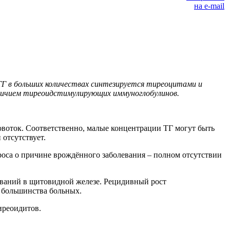
 ТГ в больших количествах синтезируется тиреоцитами и
аличием тиреоидстимулирующих иммуноглобулинов.
ровоток. Соответственно, малые концентрации ТГ могут быть
отсутствует.
оса о причине врождённого заболевания – полном отсутствии
ований в щитовидной железе. Рецидивный рост
 большинства больных.
иреоидитов.