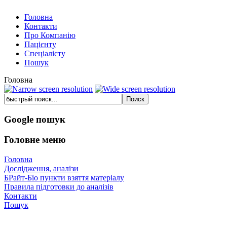
Головна
Контакти
Про Компанію
Пацієнту
Спеціалісту
Пошук
Головна
Google пошук
Головне меню
Головна
Дослідження, аналізи
БРайт-Біо пункти взяття матеріалу
Правила підготовки до аналізів
Контакти
Пошук