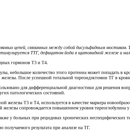
елковых цепей, связанных между собой дисульфидным мостиком.
 стимулируется ТТГ, дефицитом йода в щитовидной железе и н
дных гормонов Т3 и Т4.
кулы, небольшое количество этого протеина может попадать в к
железы. После успешной тотальной тиреоидэктомии ТГ в крови 
льзовано для дифференциальной диагностики для решения вопр
угих патологических состояний.
ой железы Т3 и Т4, используется в качестве маркера новообраз
й железы сопровождается повышением уровня тиреоглобулина у
акже у больных при рецидивах хронических неспецифических т
 получаемого результата при анализе на ТГ.