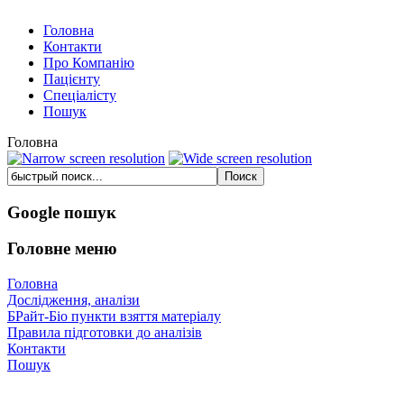
Головна
Контакти
Про Компанію
Пацієнту
Спеціалісту
Пошук
Головна
Google пошук
Головне меню
Головна
Дослідження, аналізи
БРайт-Біо пункти взяття матеріалу
Правила підготовки до аналізів
Контакти
Пошук