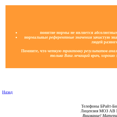
понятие нормы не является абсолютным
нормальные
референтные значения
зачастую зн
людей разног
Помните, что
четкую трактовку результатов ана
только Ваш лечащий врач, хорошо
Назад
Телефоны БРайт-Био 
Лицензия МОЗ АВ № 
Внимание! Материал