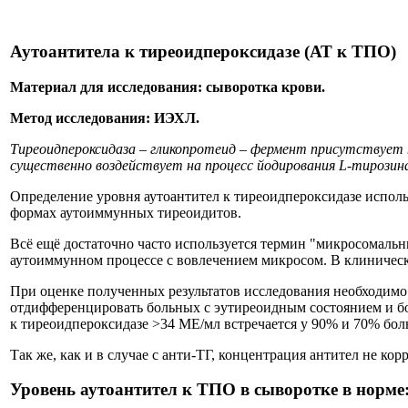
Аутоантитела к тиреоидпероксидазе (АТ к ТПО)
Материал для исследования: сыворотка крови.
Метод исследования: ИЭХЛ.
Тиреоидпероксидаза – гликопротеид – фермент присутствует
существенно воздействует на процесс йодирования L-тирозина 
Определение уровня аутоантител к тиреоидпероксидазе испол
формах аутоиммунных тиреоидитов.
Всё ещё достаточно часто используется термин "микросомальны
аутоиммунном процессе с вовлечением микросом. В клиничес
При оценке полученных результатов исследования необходимо 
отдифференцировать больных с эутиреоидным состоянием и б
к тиреоидпероксидазе >34 МЕ/мл встречается у 90% и 70% бол
Так же, как и в случае с анти-ТГ, концентрация антител не ко
Уровень аутоантител к ТПО в сыворотке в норме: