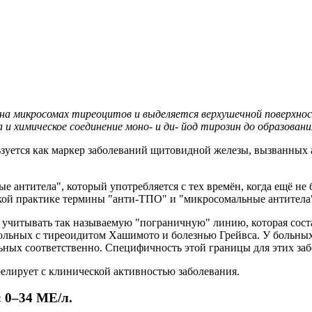
 на микросомах тиреоцитов и выделяется верхушечной поверхн
и химическое соединение моно- и ди- йод тирозин до образовани
ьзуется как маркер заболеваний щитовидной железы, вызванных
е антитела", который употребляется с тех времён, когда ещё не
кой практике термины "анти-ТПО" и "микросомальные антитела
учитывать так называемую "пограничную" линию, которая состав
ольных с тиреоидитом Хашимото и болезнью Грейвса. У больны
ьных соответственно. Специфичность этой границы для этих заб
ррелирует с клинической активностью заболевания.
 0–34 МЕ/л.