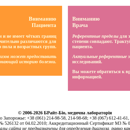
Вниманию
Вниманию
Пациента
Врача
 и не имеет чётких границ
Референтные пределы
для з
ачительно различаются для
степени совпадают. Тракту
о пола и возрастных групп.
пациента.
лизов может предоставить
Актуальные референтные з
 знающий историю болезни.
исследований.
Вы можете обратиться к в
информацией.
© 2006-2026 БРайт-Біо, медична лабораторія
Запорожье: +38 (061) 214-98-58, 214-98-68; +38 (067) 612-41-61, 
526132 от 04.02.2010; Аккредитационный Сертификат М3 № 01
ы сайта не предназначены для определения диагноза, равно как