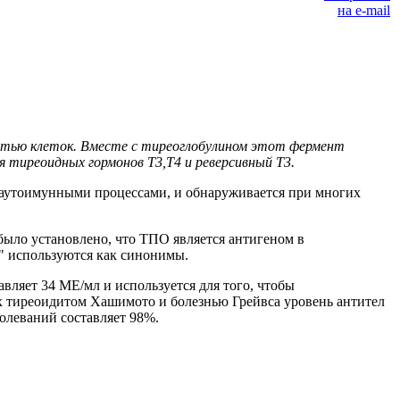
остью клеток. Вместе с тиреоглобулином этот фермент
я тиреоидных гормонов Т3,Т4 и реверсивный Т3.
 аутоимунными процессами, и обнаруживается при многих
 было установлено, что ТПО является антигеном в
" используются как синонимы.
ляет 34 МЕ/мл и используется для того, чтобы
х тиреоидитом Хашимото и болезнью Грейвса уровень антител
олеваний составляет 98%.