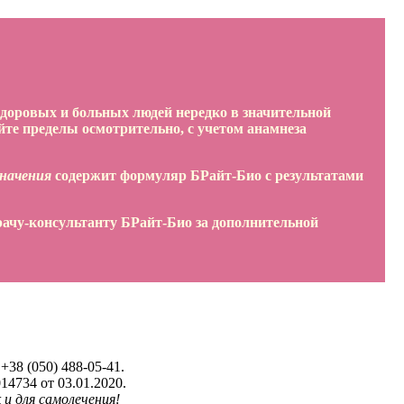
доровых и больных людей нередко в значительной
йте пределы осмотрительно, с учетом анамнеза
начения
содержит формуляр БРайт-Био с результатами
рачу-консультанту БРайт-Био за дополнительной
+38 (050) 488-05-41.
4734 от 03.01.2020.
 и для самолечения!