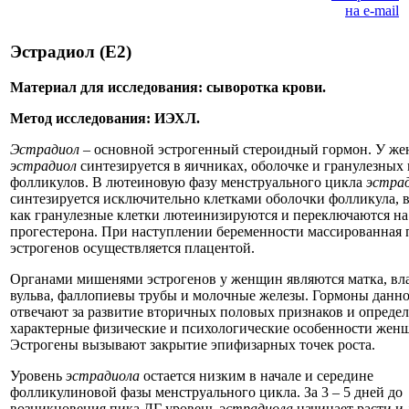
Эстрадиол (Е2)
Материал для исследования: сыворотка крови.
Метод исследования: ИЭХЛ.
Эстрадиол
– основной эстрогенный стероидный гормон. У ж
эстрадиол
синтезируется в яичниках, оболочке и гранулезных 
фолликулов. В лютеиновую фазу менструального цикла
эстра
синтезируется исключительно клетками оболочки фолликула, в
как гранулезные клетки лютеинизируются и переключаются на
прогестерона. При наступлении беременности массированная
эстрогенов осуществляется плацентой.
Органами мишенями эстрогенов у женщин являются матка, вл
вульва, фаллопиевы трубы и молочные железы. Гормоны данн
отвечают за развитие вторичных половых признаков и опреде
характерные физические и психологические особенности жен
Эстрогены вызывают закрытие эпифизарных точек роста.
Уровень
эстрадиола
остается низким в начале и середине
фолликулиновой фазы менструального цикла. За 3 – 5 дней до
возникновения пика ЛГ уровень
эстрадиола
начинает расти и 