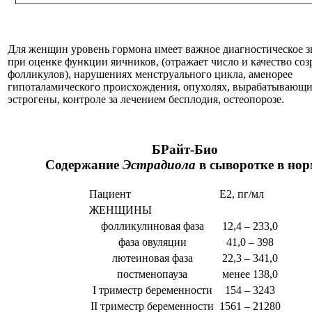
Для женщин уровень гормона имеет важное диагностическое з
при оценке функции яичников, (отражает число и качество со
фолликулов), нарушениях менструального цикла, аменорее
гипоталамического происхождения, опухолях, вырабатывающ
эстрогены, контроле за лечением бесплодия, остеопорозе.
БРайт-Био
Содержание
Эстрадиола
в сыворотке в нор
Пациент
Е2, пг/мл
ЖЕНЩИНЫ
фолликулиновая фаза
12,4 – 233,0
фаза овуляции
41,0 – 398
лютеиновая фаза
22,3 – 341,0
постменопауза
менее 138,0
I триместр беременности
154 – 3243
II триместр беременности
1561 – 21280