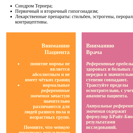
Синдром Тернера;
Первичный и вторичный гипогонадизм;
Лекарственные препараты: стильбен, эстрогены, перора
контрацептивы.
Вниманию
Вниманию
Пациента
Врача
понятие нормы не
Референтные предел
является
здоровых и больных 
абсолютным и не
нередко в значительн
имеет чётких границ
степени совпадают.
нормальные
Трактуйте пределы
референтные
осмотрительно, с уче
значения
зачастую
анамнеза пациента.
значительно
Актуальные референ
различаются для
значения
содержит
людей разного пола и
формуляр БРайт-Био
возрастных групп.
результатами
Помните, что
четкую
исследований.
трактовку результатов