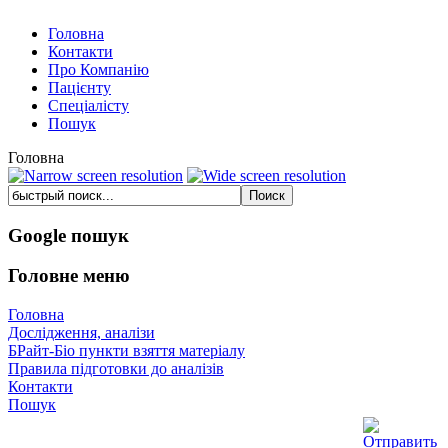
Головна
Контакти
Про Компанію
Пацієнту
Спеціалісту
Пошук
Головна
Google пошук
Головне меню
Головна
Дослідження, аналізи
БРайт-Біо пункти взяття матеріалу
Правила підготовки до аналізів
Контакти
Пошук