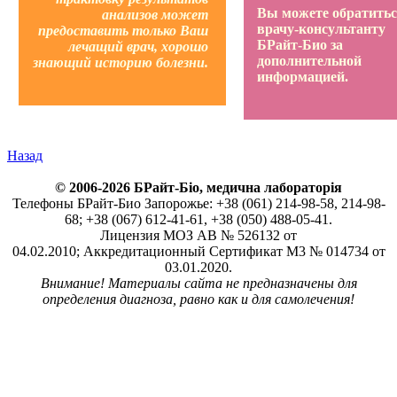
Вы можете обратитьс
анализов может
врачу-консультанту
предоставить только Ваш
БРайт-Био за
лечащий врач, хорошо
дополнительной
знающий историю болезни.
информацией.
Назад
© 2006-2026 БРайт-Біо, медична лабораторія
Телефоны БРайт-Био Запорожье: +38 (061) 214-98-58, 214-98-
68; +38 (067) 612-41-61, +38 (050) 488-05-41.
Лицензия МОЗ АВ № 526132 от
04.02.2010; Аккредитационный Сертификат М3 № 014734 от
03.01.2020.
Внимание! Материалы сайта не предназначены для
определения диагноза, равно как и для самолечения!