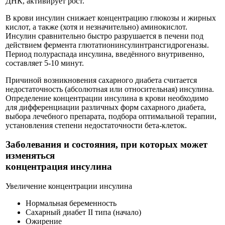
ДНК, активирует рост.
В крови инсулин снижает концентрацию глюкозы и жирных
кислот, а также (хотя и незначительно) аминокислот.
Инсулин сравнительно быстро разрушается в печени под
действием фермента глютатионинсулинтрансгидрогеназы.
Период полураспада инсулина, введённого внутривенно,
составляет 5-10 минут.
Причиной возникновения сахарного диабета считается
недостаточность (абсолютная или относительная) инсулина.
Определение концентрации инсулина в крови необходимо
для дифференциации различных форм сахарного диабета,
выбора лечебного препарата, подбора оптимальной терапии,
установления степени недостаточности бета-клеток.
Заболевания и состояния, при которых может
изменяться
концентрация инсулина
Увеличение концентрации инсулина
Нормальная беременность
Сахарный диабет II типа (начало)
Ожирение