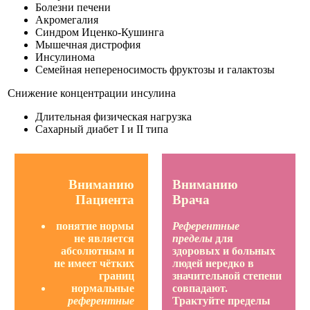
Болезни печени
Акромегалия
Синдром Иценко-Кушинга
Мышечная дистрофия
Инсулинома
Семейная непереносимость фруктозы и галактозы
Снижение концентрации инсулина
Длительная физическая нагрузка
Сахарный диабет I и II типа
Вниманию
Вниманию
Пациента
Врача
понятие нормы
Референтные
не является
пределы
для
абсолютным и
здоровых и больных
не имеет чётких
людей нередко в
границ
значительной степени
нормальные
совпадают.
референтные
Трактуйте пределы