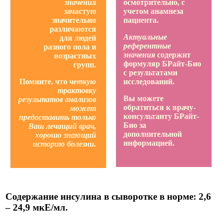
значения
осмотрительно, с
зачастую
учетом анамнеза
значительно
пациента.
различаются
Актуальные
для людей
референтные
разного пола и
значения
содержит
возрастных
формуляр БРайт-Био
групп.
с результатами
Помните, что
четкую
исследований.
трактовку
Вы можете
результатов анализов
обратиться к врачу-
может
консультанту БРайт-
предоставить только
Био за
Ваш лечащий врач,
дополнительной
хорошо знающий
информацией.
историю болезни.
Содержание инсулина в сыворотке в норме: 2,6
– 24,9 мкЕ/мл.