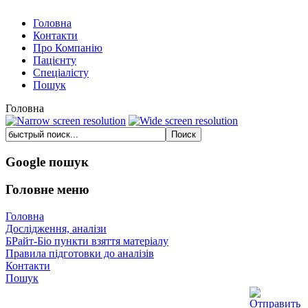
Головна
Контакти
Про Компанію
Пацієнту
Спеціалісту
Пошук
Головна
Google пошук
Головне меню
Головна
Дослідження, аналізи
БРайт-Біо пункти взяття матеріалу
Правила підготовки до аналізів
Контакти
Пошук