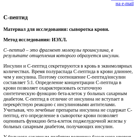
С-пептид
Материал для исследования: сыворотка крови.
Метод исследования: ИЭХЛ.
С–пептид – это фрагмент молекулы проинсулина, в
результате отщепления которого образуется инсулин.
Инсулин и С-пептид секретируются в кровь в эквимолярных
количествах. Время полураспада С-пептида в крови длиннее,
чем у инсулина. Поэтому соотношение С-пептид/инсулин
составляет 5:1. Определение концентрации С-пептида в
крови позволяет охарактеризовать остаточную
синтетическую функцию бета-клеток у больных сахарным
диабетом. С-пептид в отличие от инсулина не вступает в
перекрёстную реакцию с инсулиновыми антителами.
Учитывая, что лечебные препараты инсулина не содержат С-
пептид, его определение в сыворотке крови позволяет
оценивать функцию бета-клеток поджелудочной железы у
больных сахарным диабетом, получающих инсулин.
У больного сахарным диабетом величина базального уровня