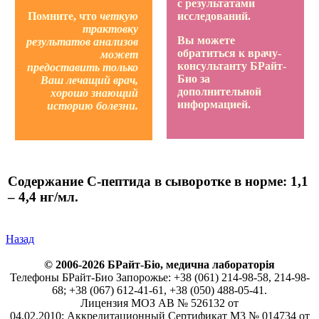
с результатами
Помните, что
четкую
исследований.
трактовку
Вы можете
результатов анализов
обратиться к врачу-
может
консультанту БРайт-
предоставить только
Био за
Ваш лечащий врач,
дополнительной
хорошо знающий
информацией.
историю болезни.
Содержание С-пептида в сыворотке в норме: 1,1
– 4,4 нг/мл.
Назад
© 2006-2026 БРайт-Біо, медична лабораторія
Телефоны БРайт-Био Запорожье: +38 (061) 214-98-58, 214-98-
68; +38 (067) 612-41-61, +38 (050) 488-05-41.
Лицензия МОЗ АВ № 526132 от
04.02.2010; Аккредитационный Сертификат М3 № 014734 от