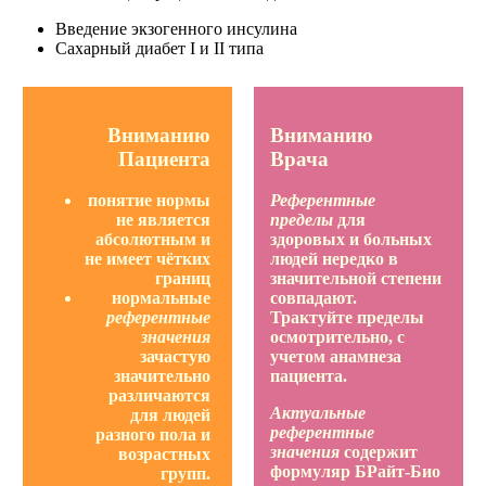
Введение экзогенного инсулина
Сахарный диабет I и II типа
Вниманию
Вниманию
Пациента
Врача
понятие нормы
Референтные
не является
пределы
для
абсолютным и
здоровых и больных
не имеет чётких
людей нередко в
границ
значительной степени
нормальные
совпадают.
референтные
Трактуйте пределы
значения
осмотрительно, с
зачастую
учетом анамнеза
значительно
пациента.
различаются
Актуальные
для людей
референтные
разного пола и
значения
содержит
возрастных
формуляр БРайт-Био
групп.