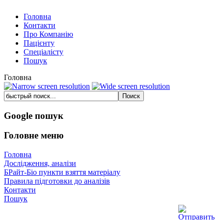
Головна
Контакти
Про Компанію
Пацієнту
Спеціалісту
Пошук
Головна
Google пошук
Головне меню
Головна
Дослідження, аналізи
БРайт-Біо пункти взяття матеріалу
Правила підготовки до аналізів
Контакти
Пошук