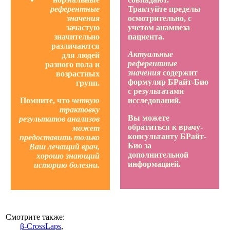
референтные
Трактуйте пределы
значения
осмотрительно, с
зачастую
учетом анамнеза
значительно
пациента.
различаются
Актуальные
для людей
референтные
разного пола и
значения
содержит
возрастных
формуляр БРайт-Био
групп.
с результатами
Помните, что
четкую
исследований.
трактовку
Вы можете
результатов анализов
обратиться к врачу-
может
консультанту БРайт-
предоставить только
Био за
Ваш лечащий врач,
дополнительной
хорошо знающий
информацией.
историю болезни.
Смотрите также:
β-CrossLaps
,