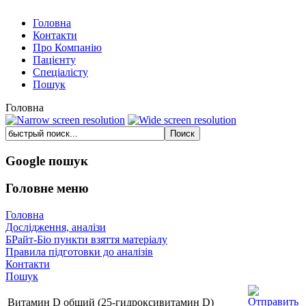
Головна
Контакти
Про Компанію
Пацієнту
Спеціалісту
Пошук
Головна
Google пошук
Головне меню
Головна
Дослідження, аналізи
БРайт-Біо пункти взяття матеріалу
Правила підготовки до аналізів
Контакти
Пошук
Витамин D общий (25-гидроксивитамин D)