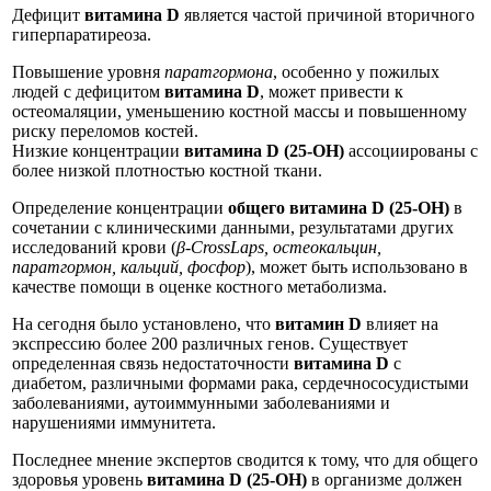
Дефицит
витамина D
является частой причиной вторичного
гиперпаратиреоза.
Повышение уровня
паратгормона
, особенно у пожилых
людей с дефицитом
витамина D
, может привести к
остеомаляции, уменьшению костной массы и повышенному
риску переломов костей.
Низкие концентрации
витамина D (25-OH)
ассоциированы с
более низкой плотностью костной ткани.
Определение концентрации
общего витамина D (25-OH)
в
сочетании с клиническими данными, результатами других
исследований крови (
β-CrossLaps, остеокальцин,
паратгормон, кальций, фосфор
), может быть использовано в
качестве помощи в оценке костного метаболизма.
На сегодня было установлено, что
витамин D
влияет на
экспрессию более 200 различных генов. Существует
определенная связь недостаточности
витамина D
с
диабетом, различными формами рака, сердечнососудистыми
заболеваниями, аутоиммунными заболеваниями и
нарушениями иммунитета.
Последнее мнение экспертов сводится к тому, что для общего
здоровья уровень
витамина D (25-OH)
в организме должен