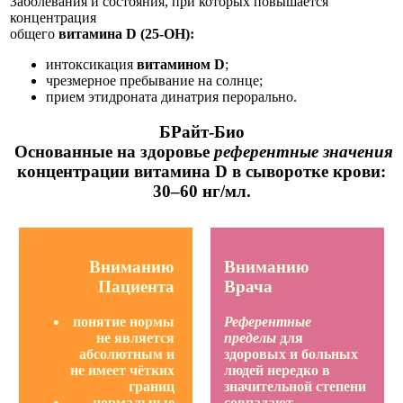
Заболевания и состояния, при которых повышается
концентрация
общего
витамина D (25-OH):
интоксикация
витамином D
;
чрезмерное пребывание на солнце;
прием этидроната динатрия перорально.
БРайт-Био
Основанные на здоровье
референтные значения
концентрации
витамина D
в сыворотке крови:
30–60 нг/мл.
Вниманию
Вниманию
Пациента
Врача
понятие нормы
Референтные
не является
пределы
для
абсолютным и
здоровых и больных
не имеет чётких
людей нередко в
границ
значительной степени
нормальные
совпадают.