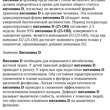
должен определяться в крови для оценки общего статуса
витамина D
, поскольку он является основной формой
хранения
витамина D
в организме человека. Эта основная
циркулирующая форма
витамина D
обладает лишь
умеренной биологической активностью. Период полураспада
циркулирующего
витамина D (25-OH)
составляет 2-3
недели. Более 95%
витамина D (25-OH)
, измеряемого в
сыворотке крови, является
витамином D3 (25-ОН)
, тогда как
витамин D2 (25-
OH)
достигает значимого уровня только у
пациентов, принимающих добавки
витамина D2
.
Значение
Витамина D
Витамин D
необходим для нормального метаболизма
костной ткани. У детей тяжелый дефицит
витамина D
приводит к рахиту. У взрослых при недостатке
витамина D
развивается остеомаляция. Оба состояния характеризуются
снижением в плазме кальция и фосфора и повышением
щелочной фосфатазы. Легкая степень недостаточности
витамина D
приводит к снижению эффективности
использования пищевого кальция. Дефицит
витамина D
вызывает мышечную слабость, особенно у пожилых людей,
что обусловлено влиянием
витамина D
на мышечную
функцию.