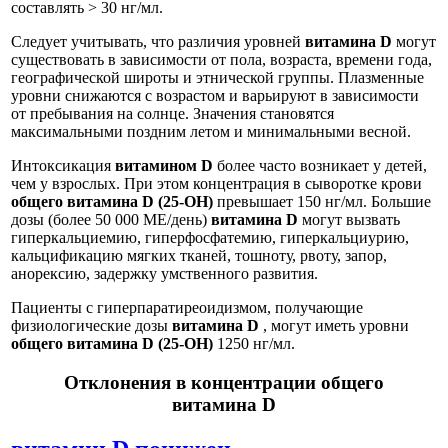
составлять > 30 нг/мл.
Следует учитывать, что различия уровней
витамина D
могут
существовать в зависимости от пола, возраста, времени года,
географической широты и этнической группы. Плазменные
уровни снижаются с возрастом и варьируют в зависимости
от пребывания на солнце. Значения становятся
максимальными поздним летом и минимальными весной.
Интоксикация
витамином D
более часто возникает у детей,
чем у взрослых. При этом концентрация в сыворотке крови
общего витамина D (25-OH)
превышает 150 нг/мл. Большие
дозы (более 50 000 МЕ/день)
витамина D
могут вызвать
гиперкальциемию, гиперфосфатемию, гиперкальциурию,
кальцификацию мягких тканей, тошноту, рвоту, запор,
анорексию, задержку умственного развития.
Пациенты с гиперпаратиреоидизмом, получающие
физиологические дозы
витамина D
, могут иметь уровни
общего витамина D (25-OH)
1250 нг/мл.
Отклонения в концентрации общего
витамина D