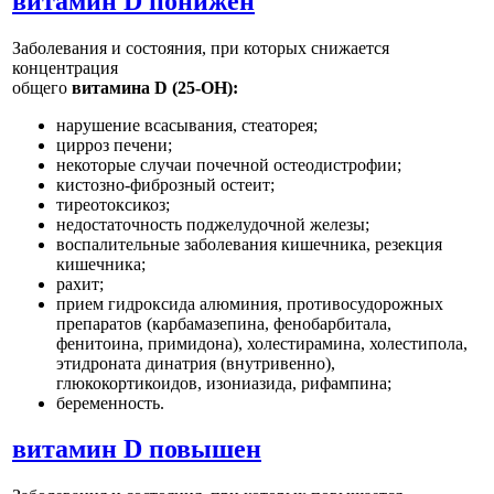
витамин D понижен
Заболевания и состояния, при которых снижается
концентрация
общего
витамина D (25-OH):
нарушение всасывания, стеаторея;
цирроз печени;
некоторые случаи почечной остеодистрофии;
кистозно-фиброзный остеит;
тиреотоксикоз;
недостаточность поджелудочной железы;
воспалительные заболевания кишечника, резекция
кишечника;
рахит;
прием гидроксида алюминия, противосудорожных
препаратов (карбамазепина, фенобарбитала,
фенитоина, примидона), холестирамина, холестипола,
этидроната динатрия (внутривенно),
глюкокортикоидов, изониазида, рифампина;
беременность.
витамин D повышен