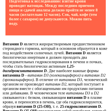
Подготовка к исследованию:
взятие крови
проводят натощак. Между последним приемом
пищи и сдачей анализа должно пройти не менее 8
часов (желательно 12 часов). Сок, чай, кофе (тем
более с сахаром) не допускаются. Можно пить
воду.
Витамин D
является жирорастворимым предшественником
стероидного гормона, который в основном образуется в коже
под воздействием солнечных лучей.
Витамин D
является
биологически инертным и должен проходить два
последовательных гидроксилирования в печени и почках,
чтобы стать биологически активным
1,25-
дигидроксивитамином D
. Две наиболее важные формы
витамина D
-
витамин D3 (холекальциферол) и витамин D2
(эргокальциферол)
. В отличие от
витамина D3
, человеческий
организм не производит
витамин D2
, который поступает в
организм вместе с обогащенными им продуктами питания
или добавками. В человеческом теле
витамины D3 и D2
связываются с белком, связывающим
витамин D
в плазме
крови, и переносятся в печень, где оба гидроксилируются,
образуя
витамин D (25-OH)
, т. е.
25-гидроксивитамин D
.
Витамин D (25-OH)
представляет собой метаболит, который