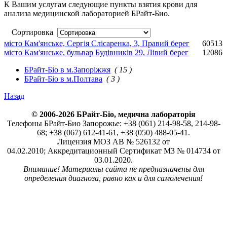
К Вашим услугам следующие пункты взятия крови для
анализа медицинской лабораторией БРайт-Био.
Сортировка
місто Кам'янське, Сергія Слісаренка, 3, Правий берег
60513
місто Кам'янське, бульвар Будівників 29, Лівий берег
12086
БРайт-Біо в м.Запоріжжя
( 15 )
БРайт-Біо в м.Полтава
( 3 )
Назад
© 2006-2026 БРайт-Біо, медична лабораторія
Телефоны БРайт-Био Запорожье: +38 (061) 214-98-58, 214-98-
68; +38 (067) 612-41-61, +38 (050) 488-05-41.
Лицензия МОЗ АВ № 526132 от
04.02.2010; Аккредитационный Сертификат М3 № 014734 от
03.01.2020.
Внимание! Материалы сайта не предназначены для
определения диагноза, равно как и для самолечения!